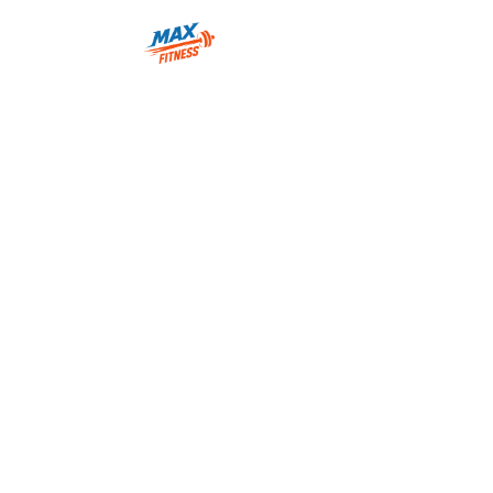
Cours de groupe : Les pour et les
contre
March 13, 2018
1:46 am
No Comments