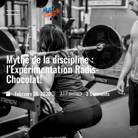
Mythe de la discipline :
l’Expérimentation Radis-
Chocolat!
February 26, 2020
3:17 pm
3 Comments